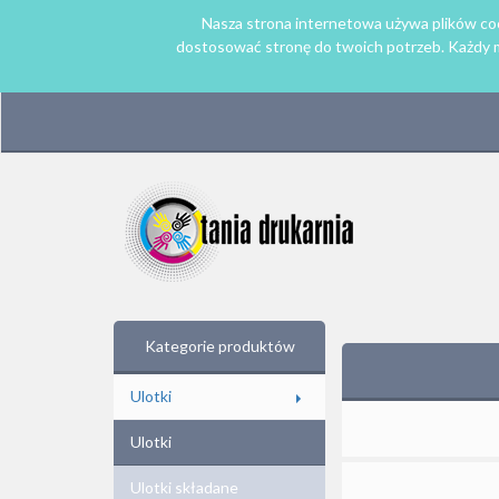
Nasza strona internetowa używa plików coo
dostosować stronę do twoich potrzeb. Każdy mo
Kategorie produktów
Ulotki
Ulotki
Ulotki składane