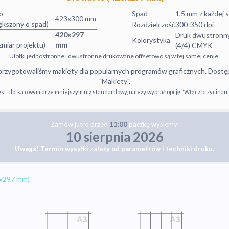
o
Spad
1,5 mm z każdej 
423x300 mm
ększony o spad)
Rozdzielczość
300-350 dpi
o
420x297
Druk dwustronn
Kolorystyka
miar projektu)
mm
(4/4) CMYK
Ulotki jednostronne i dwustronne drukowane offsetowo są w tej samej cenie.
 przygotowaliśmy makiety dla popularnych programów graficznych. Dostę
"Makiety".
jest ulotka o wymiarze mniejszym niż standardowy, należy wybrać opcję "Włącz przycinanie
Zamów
jutro
przed
11:00
paczkę wyślemy:
10 sierpnia 2026
Uwaga! Termin wysyłki zależy od parametrów i techniki druku.
x297 mm)