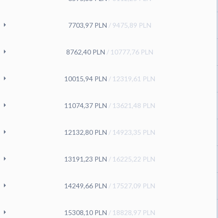
7703,97
PLN
/
9475,89
PLN
8762,40
PLN
/
10777,76
PLN
10015,94
PLN
/
12319,61
PLN
11074,37
PLN
/
13621,48
PLN
12132,80
PLN
/
14923,35
PLN
13191,23
PLN
/
16225,22
PLN
14249,66
PLN
/
17527,09
PLN
15308,10
PLN
/
18828,97
PLN