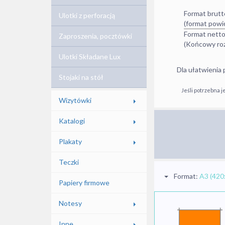
Format brutt
Ulotki z perforacją
(format powi
Format nett
Zaproszenia, pocztówki
(Końcowy roz
Ulotki Składane Lux
Dla ułatwienia
Stojaki na stół
Jeśli potrzebna 
Wizytówki
Katalogi
Plakaty
Teczki
Format:
A3 (420
Papiery firmowe
Notesy
Inne