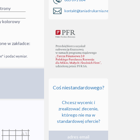
strony
kontakt@taniadrukarnia.net
y kolorowy
pne w zakładce:
" i podać wymiar.
Coś niestandardowego?
Chcesz wycenic i
zrealizować zlecenie,
którego nie ma w
standardowej ofercie?
adres email