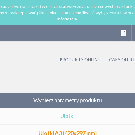
kies (tzw. ciasteczka) w celach statystycznych, reklamowych oraz funkc
że zaakceptować pliki cookies albo ma możliwość wyłączenia ich w prze
informacje.
PRODUKTY ONLINE
CAŁA OFER
Wybierz parametry produktu
Ulotki
Ulotki A3 (420x297 mm)