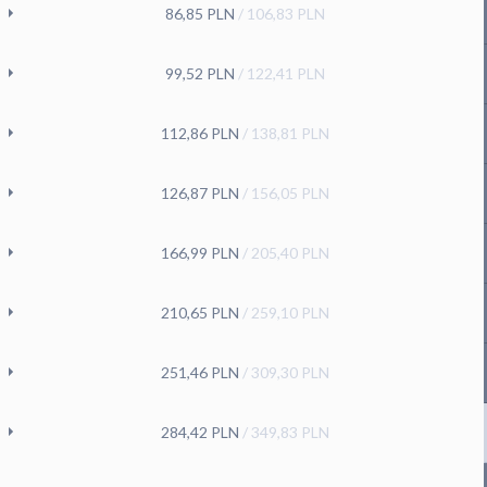
86,85
PLN
/
106,83
PLN
99,52
PLN
/
122,41
PLN
112,86
PLN
/
138,81
PLN
126,87
PLN
/
156,05
PLN
166,99
PLN
/
205,40
PLN
210,65
PLN
/
259,10
PLN
251,46
PLN
/
309,30
PLN
284,42
PLN
/
349,83
PLN