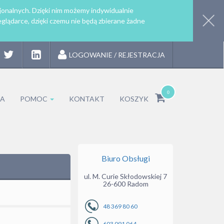
jonalnych. Dzięki nim możemy indywidualnie
glądarce, dzięki czemu nie będą zbierane żadne
LOGOWANIE / REJESTRACJA
TA
POMOC
KONTAKT
KOSZYK
Biuro Obsługi
ul. M. Curie Skłodowskiej 7
26-600 Radom
48 369 80 60
603 091 064