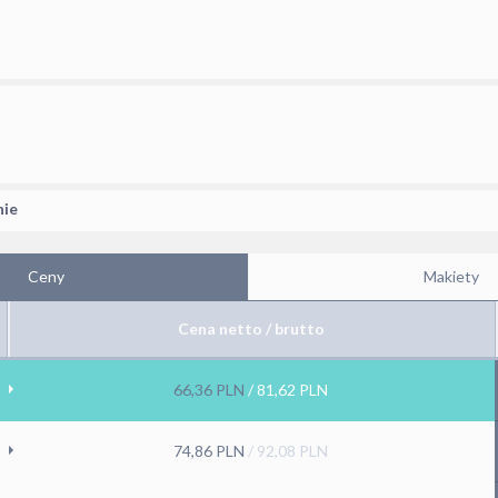
nie
Ceny
Makiety
Cena netto / brutto
66,36
PLN
/
81,62
PLN
74,86
PLN
/
92,08
PLN