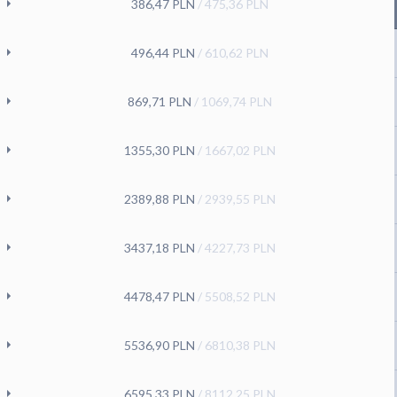
386,47
PLN
/
475,36
PLN
496,44
PLN
/
610,62
PLN
869,71
PLN
/
1069,74
PLN
1355,30
PLN
/
1667,02
PLN
2389,88
PLN
/
2939,55
PLN
3437,18
PLN
/
4227,73
PLN
4478,47
PLN
/
5508,52
PLN
5536,90
PLN
/
6810,38
PLN
6595,33
PLN
/
8112,25
PLN