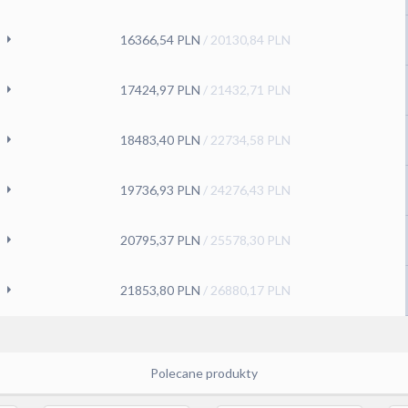
16366,54
PLN
/
20130,84
PLN
17424,97
PLN
/
21432,71
PLN
18483,40
PLN
/
22734,58
PLN
19736,93
PLN
/
24276,43
PLN
20795,37
PLN
/
25578,30
PLN
21853,80
PLN
/
26880,17
PLN
Polecane produkty