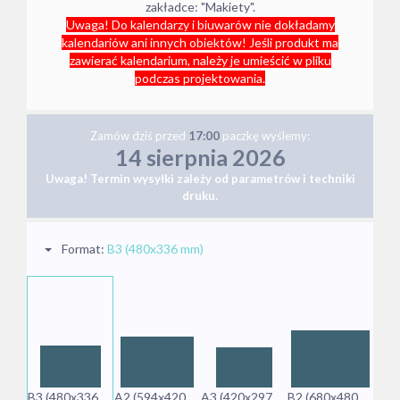
zakładce: "Makiety".
Uwaga! Do kalendarzy i biuwarów nie dokładamy
kalendariów ani innych obiektów! Jeśli produkt ma
zawierać kalendarium, należy je umieścić w pliku
podczas projektowania.
Zamów
dziś
przed
17:00
paczkę wyślemy:
14 sierpnia 2026
Uwaga! Termin wysyłki zależy od parametrów i techniki
druku.
Format:
B3 (480x336 mm)
B3 (480x336 mm)
A2 (594x420 mm)
A3 (420x297 mm)
B2 (680x480 mm)