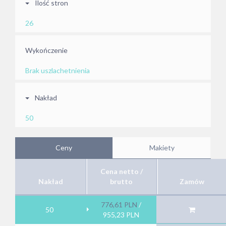
Ilość stron
26
Wykończenie
Brak uszlachetnienia
Nakład
50
Ceny
Makiety
Cena netto /
Nakład
brutto
Zamów
776,61
PLN
/
50
955,23
PLN