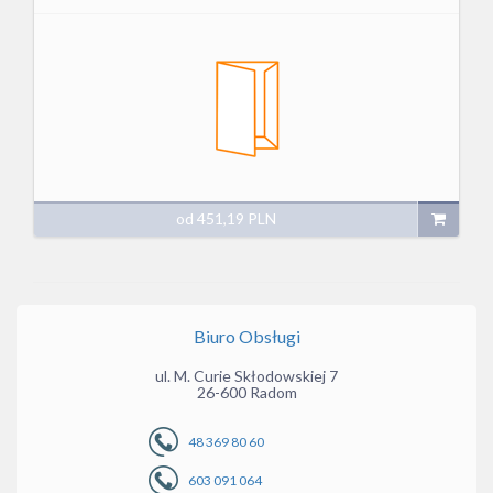
od
451,19
PLN
Biuro Obsługi
ul. M. Curie Skłodowskiej 7
26-600 Radom
48 369 80 60
603 091 064