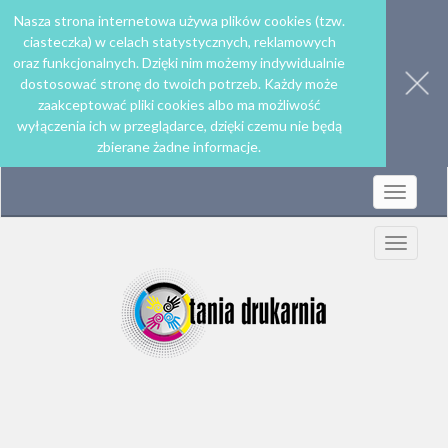
Nasza strona internetowa używa plików cookies (tzw.
ciasteczka) w celach statystycznych, reklamowych
oraz funkcjonalnych. Dzięki nim możemy indywidualnie
dostosować stronę do twoich potrzeb. Każdy może
zaakceptować pliki cookies albo ma możliwość
wyłączenia ich w przeglądarce, dzięki czemu nie będą
zbierane żadne informacje.
Rozwiń
nawigac
Rozwiń
nawigac