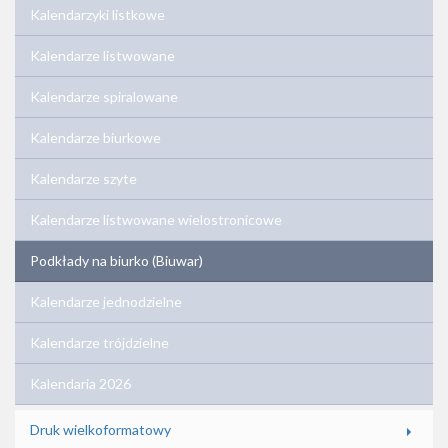
Kalendarzyki listkowe
Kalendarze listwowane
Kalendarze spiralowane
Kalendarze biurkowe
Kalendarze szyte
Kalendarze listwowane wielostronicowe
Podkłady na biurko (Biuwar)
Kalendarze jednodzielne
Kalendarze trójdzielne
Kalendaria 2026
Druk wielkoformatowy