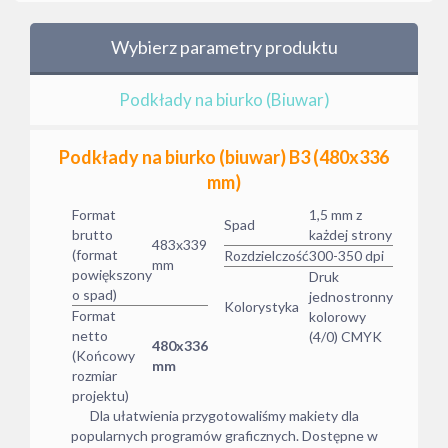
Wybierz parametry produktu
Podkłady na biurko (Biuwar)
Podkłady na biurko (biuwar) B3 (480x336
mm)
Format
1,5 mm z
Spad
brutto
każdej strony
483x339
(format
Rozdzielczość
300-350 dpi
mm
powiększony
Druk
o spad)
jednostronny
Kolorystyka
Format
kolorowy
netto
(4/0) CMYK
480x336
(Końcowy
mm
rozmiar
projektu)
Dla ułatwienia przygotowaliśmy makiety dla
popularnych programów graficznych. Dostępne w