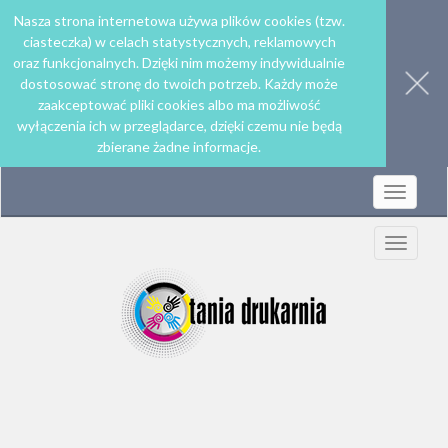
Nasza strona internetowa używa plików cookies (tzw.
ciasteczka) w celach statystycznych, reklamowych
oraz funkcjonalnych. Dzięki nim możemy indywidualnie
dostosować stronę do twoich potrzeb. Każdy może
zaakceptować pliki cookies albo ma możliwość
wyłączenia ich w przeglądarce, dzięki czemu nie będą
zbierane żadne informacje.
Rozwiń
nawigac
Rozwiń
nawigac