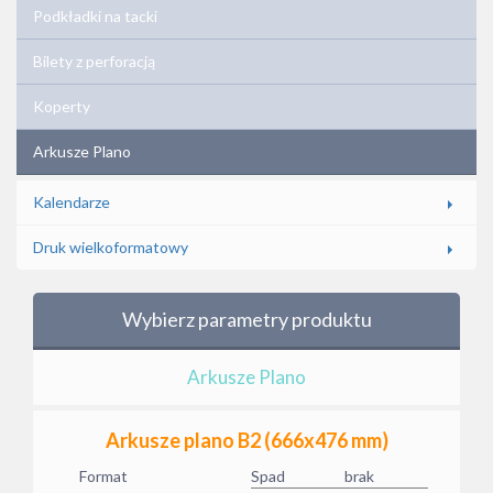
Podkładki na tacki
Bilety z perforacją
Koperty
Arkusze Plano
Kalendarze
Druk wielkoformatowy
Wybierz parametry produktu
Arkusze Plano
Arkusze plano B2 (666x476 mm)
Format
Spad
brak