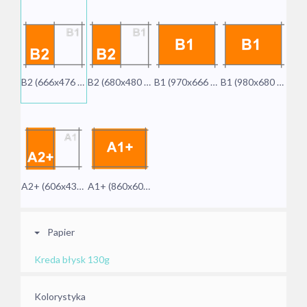
B2 (666x476 mm)
B2 (680x480 mm)
B1 (970x666 mm)
B1 (980x680 mm)
A2+ (606x430 mm)
A1+ (860x606 mm)
Papier
Kreda błysk 130g
Kolorystyka