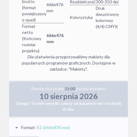
brutto
Rozdzielczość
300-350 dpi
666x476
(format
Druk
mm
powiększony
dwustronny
Kolorystyka
o spad)
kolorowy
Format
(4/4) CMYK
netto
666x476
(Końcowy
mm
rozmiar
projektu)
Dla ułatwienia przygotowaliśmy makiety dla
popularnych programów graficznych. Dostępne w
zakładce: "Makiety".
Zamów
dziś
przed
15:00
paczkę wyślemy:
10 sierpnia 2026
Uwaga! Termin wysyłki zależy od parametrów i techniki
druku.
Format:
B2 (666x476 mm)