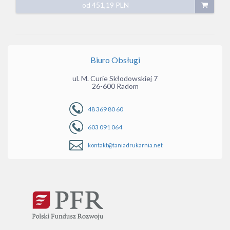
od
451,19
PLN
Biuro Obsługi
ul. M. Curie Skłodowskiej 7
26-600 Radom
48 369 80 60
603 091 064
kontakt@taniadrukarnia.net