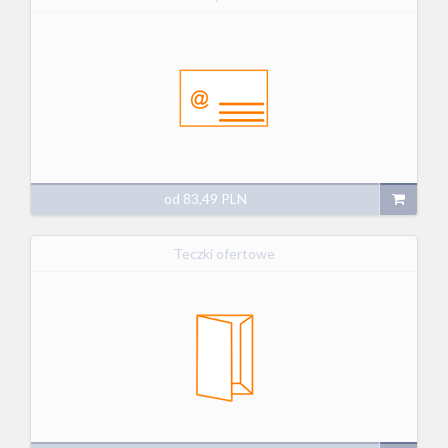
od
83,49
PLN
Teczki ofertowe