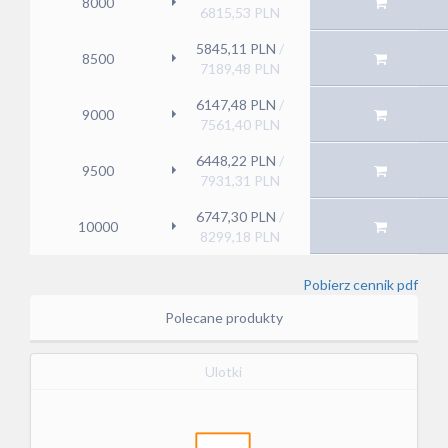
8000
6815,53
PLN
5845,11
PLN
/
8500
7189,48
PLN
6147,48
PLN
/
9000
7561,40
PLN
6448,22
PLN
/
9500
7931,31
PLN
6747,30
PLN
/
10000
8299,18
PLN
Pobierz cennik pdf
Polecane produkty
Ulotki