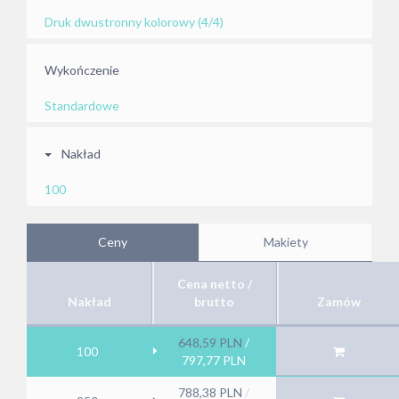
Druk dwustronny kolorowy (4/4)
Wykończenie
Standardowe
Nakład
100
Ceny
Makiety
Cena netto /
Nakład
brutto
Zamów
648,59
PLN
/
100
797,77
PLN
788,38
PLN
/